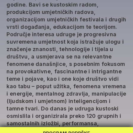
godine. Bavi se kustoskim radom,
produkcijom umjetničkih radova,
organizacijom umjetničkih festivala i drugih
vrsti događanja, edukacijom te teorijom.
Područje interesa udruge je progresivna
suvremena umjetnost koja istražuje ulogu i
značenje znanosti, tehnologije i tijela u
društvu, a usmjerava se na relevantne
fenomene današnjice, s posebnim fokusom
na provokativne, fascinantne i intrigantne
teme i pojave, kao i one koje društvo vidi
kao tabu – poput užitka, fenomena vremena
i energije, mentalnog zdravlja, manipulacije
(ljudskom i umjetnom) inteligencijom i
REG LAB
tamne tvari. Do danas je udruga kustoski
TWINNING
osmislila i organizirala preko 120 grupnih i
samostalnih izložbi, performansa,
RAZMJENA
predavanja, radionica i prezentacija