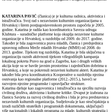
KATARINA PAVIĆ
(članica) je je kulturna radnica, aktivistica i
istraživačica. Svoj rad s nezavisnim kulturnim organizacijama u
Hrvatskoj i širem postjugoslavenskom prostoru započela je 2005.
godine. Katarina je radila kao koordinatorica Saveza udruga
Klubtura – suradničke platforme koja okuplja nezavisne kulturne
organizacije u Hrvatskoj, u razdoblju od 2009. do 2017. godine.
Također je bila zagovornica prava mladih, članica i predsjednica
upravnog odbora Mreže mladih Hrvatske (MMH) od 2008. do
2013. godine. Tijekom tog razdoblja, Katarina je bila uključena u
organizaciju raznih aktivnosti tijekom višegodišnjih kampanja
lokalnog pokreta Pravo na grad u Zagrebu, kao i drugih velikih
akcija koje su se bavile javnim prostorima i zajedničkim dobrima u
Hrvatskoj, a koje su pokrenuli nezavisni kulturni akteri. Katarina je
također bila prva koordinatorica Kooperative u razdoblju njezina
osnivanja kao regionalne platforme (2012.-2015.), baveći se
razvojem njezine programske i upravljačke strukture.
Katarina djeluje kao zagovornica i istraživačica na sjecištu razvoja
civilnog društva, aktivizma i kulturne kritike. Dvaput je izabrana za
članicu Savjeta za razvoj civilnog društva i bila je prva predstavnica
nezavisnih kulturnih organizacija. Sudjelovala je kao stručnjakinja u
izradi različitih strateških i programskih dokumenata, uključujući
više nacionalnih i lokalnih programa za mlade, kulturnih strategija i