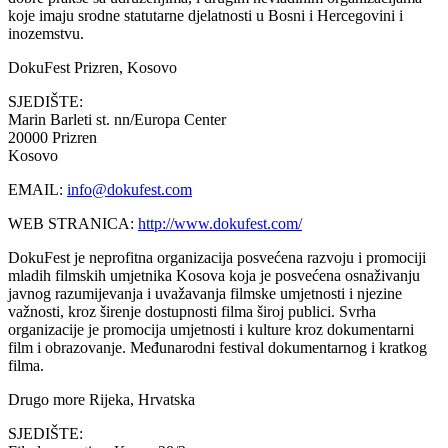
koje imaju srodne statutarne djelatnosti u Bosni i Hercegovini i
inozemstvu.
DokuFest
Prizren, Kosovo
SJEDIŠTE:
Marin Barleti st. nn/Europa Center
20000 Prizren
Kosovo
EMAIL:
info@dokufest.com
WEB STRANICA:
http://www.dokufest.com/
DokuFest je neprofitna organizacija posvećena razvoju i promociji
mladih filmskih umjetnika Kosova koja je posvećena osnaživanju
javnog razumijevanja i uvažavanja filmske umjetnosti i njezine
važnosti, kroz širenje dostupnosti filma široj publici. Svrha
organizacije je promocija umjetnosti i kulture kroz dokumentarni
film i obrazovanje. Međunarodni festival dokumentarnog i kratkog
filma.
Drugo more
Rijeka, Hrvatska
SJEDIŠTE: