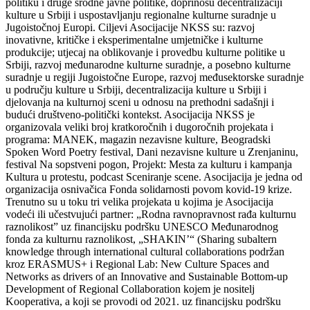
politiku i druge srodne javne politike, doprinosu decentralizaciji
kulture u Srbiji i uspostavljanju regionalne kulturne suradnje u
Jugoistočnoj Europi. Ciljevi Asocijacije NKSS su: razvoj
inovativne, kritičke i eksperimentalne umjetničke i kulturne
produkcije; utjecaj na oblikovanje i provedbu kulturne politike u
Srbiji, razvoj međunarodne kulturne suradnje, a posebno kulturne
suradnje u regiji Jugoistočne Europe, razvoj međusektorske suradnje
u području kulture u Srbiji, decentralizacija kulture u Srbiji i
djelovanja na kulturnoj sceni u odnosu na prethodni sadašnji i
budući društveno-politički kontekst. Asocijacija NKSS je
organizovala veliki broj kratkoročnih i dugoročnih projekata i
programa: MANEK, magazin nezavisne kulture, Beogradski
Spoken Word Poetry festival, Dani nezavisne kulture u Zrenjaninu,
festival Na sopstveni pogon, Projekt: Mesta za kulturu i kampanja
Kultura u protestu, podcast Sceniranje scene. Asocijacija je jedna od
organizacija osnivačica Fonda solidarnosti povom kovid-19 krize.
Trenutno su u toku tri velika projekata u kojima je Asocijacija
vodeći ili učestvujući partner: „Rodna ravnopravnost rađa kulturnu
raznolikost” uz financijsku podršku UNESCO Međunarodnog
fonda za kulturnu raznolikost, „SHAKIN’“ (Sharing subaltern
knowledge through international cultural collaborations podržan
kroz ERASMUS+ i Regional Lab: New Culture Spaces and
Networks as drivers of an Innovative and Sustainable Bottom-up
Development of Regional Collaboration kojem je nositelj
Kooperativa, a koji se provodi od 2021. uz financijsku podršku