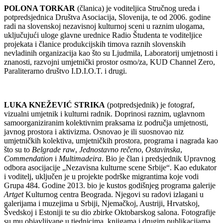
POLONA TORKAR
(članica) je voditeljica Stručnog ureda i
potpredsjednica Društva Asociacija, Slovenija, te od 2006. godine
radi na slovenskoj nezavisnoj kulturnoj sceni u raznim ulogama,
uključujući uloge glavne urednice Radio Študenta te voditeljice
projekata i članice produkcijskih timova raznih slovenskih
nevladinih organizacija kao što su Ljudmila, Laboratorij umjetnosti i
znanosti, razvojni umjetnički prostor osmo/za, KUD Channel Zero,
Paraliterarno društvo I.D.I.O.T. i drugi.
LUKA KNEŽEVIĆ STRIKA
(potpredsjednik) je fotograf,
vizualni umjetnik i kulturni radnik. Doprinosi raznim, uglavnom
samoorganiziranim kolektivnim praksama iz područja umjetnosti,
javnog prostora i aktivizma. Osnovao je ili suosnovao niz
umjetničkih kolektiva, umjetničkih prostora, programa i nagrada kao
što su to
Belgrade raw
,
Jednostavno rečeno
,
Ostavinska
,
Commendation
i
Multimadeira
. Bio je član i predsjednik Upravnog
odbora asocijacije „Nezavisna kulturne scene Srbije“. Kao edukator
i voditelj, uključen je u projekte podrške migrantima koje vodi
Grupa 484. Godine 2013. bio je kustos godišnjeg programa galerije
Artget
Kulturnog centra Beograda. Njegovi su radovi izlagani u
galerijama i muzejima u Srbiji, Njemačkoj, Austriji, Hrvatskoj,
Švedskoj i Estoniji te su dio zbirke Oktobarskog salona. Fotografije
su mu objavljivane u tjednicima, knjigama i drugim publikacijama.