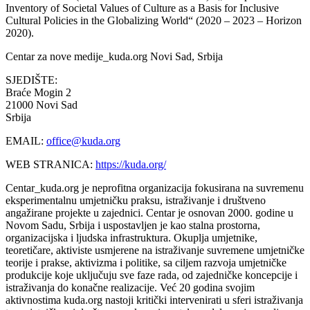
Inventory of Societal Values of Culture as a Basis for Inclusive
Cultural Policies in the Globalizing World“ (2020 – 2023 – Horizon
2020).
Centar za nove medije_kuda.org
Novi Sad, Srbija
SJEDIŠTE:
Braće Mogin 2
21000 Novi Sad
Srbija
EMAIL:
office@kuda.org
WEB STRANICA:
https://kuda.org/
Centar_kuda.org je neprofitna organizacija fokusirana na suvremenu
eksperimentalnu umjetničku praksu, istraživanje i društveno
angažirane projekte u zajednici. Centar je osnovan 2000. godine u
Novom Sadu, Srbija i uspostavljen je kao stalna prostorna,
organizacijska i ljudska infrastruktura. Okuplja umjetnike,
teoretičare, aktiviste usmjerene na istraživanje suvremene umjetničke
teorije i prakse, aktivizma i politike, sa ciljem razvoja umjetničke
produkcije koje uključuju sve faze rada, od zajedničke koncepcije i
istraživanja do konačne realizacije. Već 20 godina svojim
aktivnostima kuda.org nastoji kritički intervenirati u sferi istraživanja