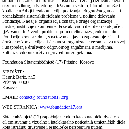
suradnju i razmjenu informacija, iskustava i znanja između aktera u
okviru civilnog, privrednog i državnom sektora, i formira mreže i
koalicije u Srbiji i regionu u cilju podizanja i dugoročnog uticaja i
pronalaženja sistemskih rješenja problema u poljima delovanja
Fondacije. Nadalje, organizacija osnažuje druge organizacije,
medije, institucije i kompanije da se aktivno i djelotvorno uključe u
rješavanje društvenih problema po modelima razvijenim u radu
Fondacije kroz saradnju, savetovanje i javno zagovaranje. Ostali
društveno korisni ciljevi i delatnosti organizacije vezani su za razvoj
i unapređenje društveno odgovornog angažmana u medijima,
kulturi, civilnom društvu i privrednim subjektima.
Foundation Shtatëmbëdhjetë (17)
Pristina, Kosovo
SJEDIŠTE:
Henrik Bariç, nr.5
Priština 10000
Kosovo
EMAIL:
contact@foundation17.org
WEB STRANICA:
www.foundation17.org
Shtatëmbëdhjetë (17) započinje s radom kao suradnički dvojac s
ciljem stvaranja vizualno i intelektualno poticajnih umjetničkih djela
koja istražuju društvene i psihološke perspektive putem