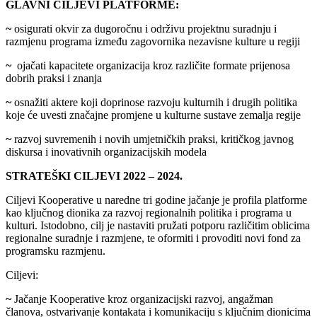
GLAVNI CILJEVI PLATFORME:
~
osigurati okvir za dugoročnu i održivu projektnu suradnju i
razmjenu programa između zagovornika nezavisne kulture u regiji
~
ojačati kapacitete organizacija kroz različite formate prijenosa
dobrih praksi i znanja
~
osnažiti aktere koji doprinose razvoju kulturnih i drugih politika
koje će uvesti značajne promjene u kulturne sustave zemalja regije
~
razvoj suvremenih i novih umjetničkih praksi, kritičkog javnog
diskursa i inovativnih organizacijskih modela
STRATEŠKI CILJEVI 2022 – 2024.
Ciljevi Kooperative u naredne tri godine jačanje je profila platforme
kao ključnog dionika za razvoj regionalnih politika i programa u
kulturi. Istodobno, cilj je nastaviti pružati potporu različitim oblicima
regionalne suradnje i razmjene, te oformiti i provoditi novi fond za
programsku razmjenu.
Ciljevi:
~
Jačanje Kooperative kroz organizacijski razvoj, angažman
članova, ostvarivanje kontakata i komunikaciju s ključnim dionicima