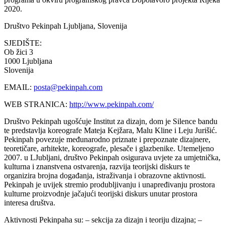
2020.
Društvo Pekinpah
Ljubljana, Slovenija
SJEDIŠTE:
Ob žici 3
1000 Ljubljana
Slovenija
EMAIL:
posta@pekinpah.com
WEB STRANICA:
http://www.pekinpah.com/
Društvo Pekinpah ugošćuje Institut za dizajn, dom je Silence bandu
te predstavlja koreografe Mateja Kejžara, Malu Kline i Leju Jurišić.
Pekinpah povezuje međunarodno priznate i prepoznate dizajnere,
teoretičare, arhitekte, koreografe, plesače i glazbenike. Utemeljeno
2007. u LJubljani, društvo Pekinpah osigurava uvjete za umjetnička,
kulturna i znanstvena ostvarenja, razvija teorijski diskurs te
organizira brojna događanja, istraživanja i obrazovne aktivnosti.
Pekinpah je uvijek stremio produbljivanju i unapređivanju prostora
kulturne proizvodnje jačajući teorijski diskurs unutar prostora
interesa društva.
Aktivnosti Pekinpaha su: – sekcija za dizajn i teoriju dizajna; –