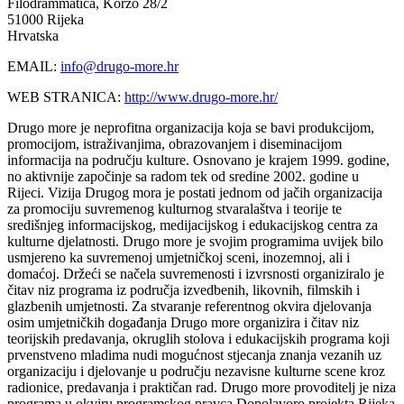
Filodrammatica, Korzo 28/2
51000 Rijeka
Hrvatska
EMAIL:
info@drugo-more.hr
WEB STRANICA:
http://www.drugo-more.hr/
Drugo more je neprofitna organizacija koja se bavi produkcijom,
promocijom, istraživanjima, obrazovanjem i diseminacijom
informacija na području kulture. Osnovano je krajem 1999. godine,
no aktivnije započinje sa radom tek od sredine 2002. godine u
Rijeci. Vizija Drugog mora je postati jednom od jačih organizacija
za promociju suvremenog kulturnog stvaralaštva i teorije te
središnjeg informacijskog, medijacijskog i edukacijskog centra za
kulturne djelatnosti. Drugo more je svojim programima uvijek bilo
usmjereno ka suvremenoj umjetničkoj sceni, inozemnoj, ali i
domaćoj. Držeći se načela suvremenosti i izvrsnosti organiziralo je
čitav niz programa iz područja izvedbenih, likovnih, filmskih i
glazbenih umjetnosti. Za stvaranje referentnog okvira djelovanja
osim umjetničkih događanja Drugo more organizira i čitav niz
teorijskih predavanja, okruglih stolova i edukacijskih programa koji
prvenstveno mladima nudi mogućnost stjecanja znanja vezanih uz
organizaciju i djelovanje u području nezavisne kulturne scene kroz
radionice, predavanja i praktičan rad. Drugo more provoditelj je niza
programa u okviru programskog pravca Dopolavoro projekta Rijeka