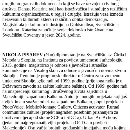
drugih programskih dokumenata koji se bave razvojem civilnog
društva. Danas, Katarina radi kao istraživačica i surađuje s različitim
kulturnim organizacijama, u regiji i drugdje. Istražuje veze između
nezavisnih kulturnih aktera i različitih oblika demokracija.
Magistrirala je kulturnu industriju na Goldsmithsu, Sveučilište u
Londonu. Katarina započinje svoje doktorsko istraživanje na
Sveučilištu Coventry u jesen 2024. godine.
NIKOLA PISAREV
(član) diplomirao je na Sveučilištu sv. Ćirila i
Metoda u Skoplju, na Institutu za povijest umjetnosti i arheologiju,
2015. godine. magistrirao je odnose s javnošću i strateške
komunikacije na Visokoj školi za odnose s javnošću i novinarstvo u
Skoplju. Trenutno je programski direktor u Centru za suvremenu
umjetnost Skoplje, gdje radi od 1999. godine (prije toga radio je u
Državnom zavodu za zaštitu kulturne baštine). Od 1999. godine radi
na unapređenju kulturnog i društvenog života zajednica u
Makedoniji i zapadnom Balkanu. Autor je mnogih projekata koji još
uvijek imaju snažan odjek na zapadnom Balkanu, poput projekata
PhotoVoice, Mobile/Montage Gallery, Citizens activator, Rurual
communities culture (projekt nagrađen posebnim priznanjem za
društveni utjecaj od strane SCP-a i SDC-a), Urban Art Actions
(jedan od najprepoznatljivijih projekata OCD-a u povijesti
Makedonije). Osnivač je brojnih građanskih inicijativa među kojima