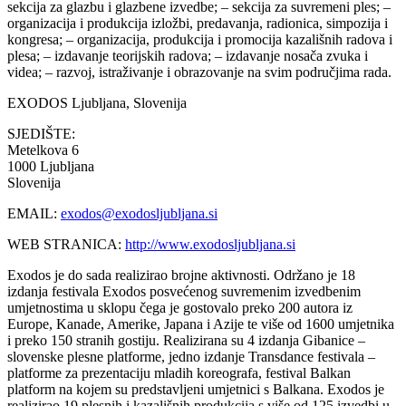
sekcija za glazbu i glazbene izvedbe; – sekcija za suvremeni ples; –
organizacija i produkcija izložbi, predavanja, radionica, simpozija i
kongresa; – organizacija, produkcija i promocija kazališnih radova i
plesa; – izdavanje teorijskih radova; – izdavanje nosača zvuka i
videa; – razvoj, istraživanje i obrazovanje na svim područjima rada.
EXODOS
Ljubljana, Slovenija
SJEDIŠTE:
Metelkova 6
1000 Ljubljana
Slovenija
EMAIL:
exodos@exodosljubljana.si
WEB STRANICA:
http://www.exodosljubljana.si
Exodos je do sada realizirao brojne aktivnosti. Održano je 18
izdanja festivala Exodos posvećenog suvremenim izvedbenim
umjetnostima u sklopu čega je gostovalo preko 200 autora iz
Europe, Kanade, Amerike, Japana i Azije te više od 1600 umjetnika
i preko 150 stranih gostiju. Realizirana su 4 izdanja Gibanice –
slovenske plesne platforme, jedno izdanje Transdance festivala –
platforme za prezentaciju mladih koreografa, festival Balkan
platform na kojem su predstavljeni umjetnici s Balkana. Exodos je
realizirao 19 plesnih i kazališnih produkcija s više od 125 izvedbi u