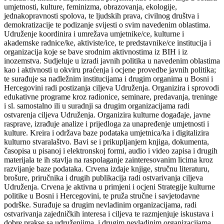
umjetnosti, kulture, feminizma, obrazovanja, ekologije,
jednakopravnosti spolova, te ljudskih prava, civilnog društva i
demokratizacije te podizanje svijesti o svim navedenim oblastima.
Udruženje koordinira i umrežava umjetnike/ce, kulturne i
akademske radnice/ke, aktiviste/ice, te predstavnike/ce institucija i
organizacija koje se bave srodnim aktivnostima iz BIH i iz
inozemstva. Sudjeluje u izradi javnih politika u navedenim oblastima
kao i aktivnosti u okviru praćenja i ocjene provedbe javnih politika;
te surađuje sa nadležnim institucijama i drugim organima u Bosni i
Hercegovini radi postizanja ciljeva Udruženja. Organizira i sprovodi
edukativne programe kroz radionice, seminare, predavanja, treninge
i sl. samostalno ili u suradnji sa drugim organizacijama radi
ostvarenja ciljeva Udruženja. Organizira kulturne događaje, javne
rasprave, izrađuje analize i prijedloga za unapređenje umjetnosti i
kulture. Kreira i održava baze podataka umjetnica/ka i digitalizira
kulturno stvaralaštvo. Bavi se i prikupljanjem knjiga, dokumenta,
časopisa u pisanoj i elektronskoj formi, audio i video zapisa i drugih
materijala te ih stavlja na raspolaganje zainteresovanim licima kroz
razvijanje baze podataka. Crvena izdaje knjige, stručnu literaturu,
brošure, priručnika i drugih publikacija radi ostvarivanja ciljeva
Udruženja. Crvena je aktivna u primjeni i ocjeni Strategije kulturne
politike u Bosni i Hercegovini, te pruža stručne i savjetodavne
podrške. Surađuje sa drugim nevladinim organizacijama, radi
ostvarivanja zajedničkih interesa i ciljeva te razmjenjuje iskustava i
dobre prakse sa udruženjima, i drugim nevladinim organizacijama