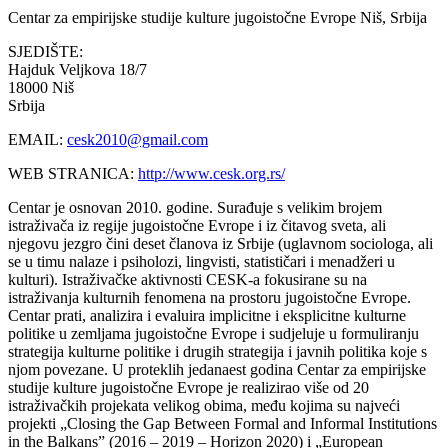
Centar za empirijske studije kulture jugoistočne Evrope
Niš, Srbija
SJEDIŠTE:
Hajduk Veljkova 18/7
18000 Niš
Srbija
EMAIL:
cesk2010@gmail.com
WEB STRANICA:
http://www.cesk.org.rs/
Centar je osnovan 2010. godine. Surađuje s velikim brojem
istraživača iz regije jugoistočne Evrope i iz čitavog sveta, ali
njegovu jezgro čini deset članova iz Srbije (uglavnom sociologa, ali
se u timu nalaze i psiholozi, lingvisti, statističari i menadžeri u
kulturi). Istraživačke aktivnosti CESK-a fokusirane su na
istraživanja kulturnih fenomena na prostoru jugoistočne Evrope.
Centar prati, analizira i evaluira implicitne i eksplicitne kulturne
politike u zemljama jugoistočne Evrope i sudjeluje u formuliranju
strategija kulturne politike i drugih strategija i javnih politika koje s
njom povezane. U proteklih jedanaest godina Centar za empirijske
studije kulture jugoistočne Evrope je realizirao više od 20
istraživačkih projekata velikog obima, među kojima su najveći
projekti „Closing the Gap Between Formal and Informal Institutions
in the Balkans” (2016 – 2019 – Horizon 2020) i „European