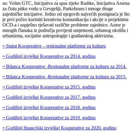
su: Volim GTC, Inicijativa za spas rijeke Radike, Inicijativa Arsena
za čistu pitku vodu u Gevgeliji, Parkobrans i mnoge druge
zajedničke inicijative. Jedno od njegovih najvećih postignuća je što
je prvi počeo koristiti kreativnu komunikaciju i akcije u projektima
OCD-a i uspješno rješavati različite probleme zajednice. Autor je
mnogih članaka iz područja povijesti umjetnosti, urbanog okoliša i
urbanizma, socijalne antropologije i građanskog aktivizma.
~
Statut Kooperative – regionalne platforme za kulturu
~
Godišnji izvještaj Kooperative za 2014. godinu
~
Bilanca Kooperative -Regionalne platforme za kulturu za 2014.
~
Bilanca Kooperative -Regionalne platforme za kulturu za 2015.
~
Godišnji izvještaj Kooperative za 2015. godinu
~
Godišnji izvještaj Kooperative za 2017. godinu
~
Godišnji izvještaj Kooperative za 2018. godinu
~
Godišnji izvještaj Kooperative za 2019. godinu
~
Godišnji financijski izvještaj Kooperative za 2020. godinu