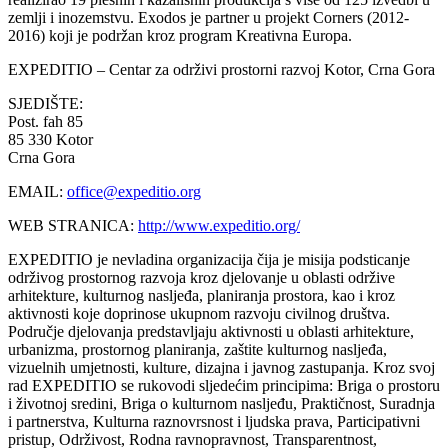
zemlji i inozemstvu. Exodos je partner u projekt Corners (2012-
2016) koji je podržan kroz program Kreativna Europa.
EXPEDITIO – Centar za održivi prostorni razvoj
Kotor, Crna Gora
SJEDIŠTE:
Post. fah 85
85 330 Kotor
Crna Gora
EMAIL:
office@expeditio.org
WEB STRANICA:
http://www.expeditio.org/
EXPEDITIO je nevladina organizacija čija je misija podsticanje
održivog prostornog razvoja kroz djelovanje u oblasti održive
arhitekture, kulturnog nasljeđa, planiranja prostora, kao i kroz
aktivnosti koje doprinose ukupnom razvoju civilnog društva.
Područje djelovanja predstavljaju aktivnosti u oblasti arhitekture,
urbanizma, prostornog planiranja, zaštite kulturnog nasljeđa,
vizuelnih umjetnosti, kulture, dizajna i javnog zastupanja. Kroz svoj
rad EXPEDITIO se rukovodi sljedećim principima: Briga o prostoru
i životnoj sredini, Briga o kulturnom nasljeđu, Praktičnost, Suradnja
i partnerstva, Kulturna raznovrsnost i ljudska prava, Participativni
pristup, Održivost, Rodna ravnopravnost, Transparentnost,