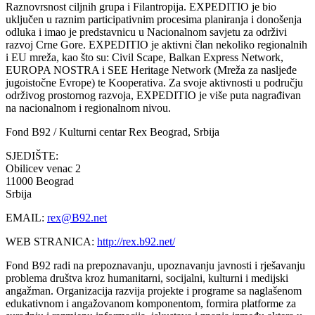
Raznovrsnost ciljnih grupa i Filantropija. EXPEDITIO je bio
uključen u raznim participativnim procesima planiranja i donošenja
odluka i imao je predstavnicu u Nacionalnom savjetu za održivi
razvoj Crne Gore. EXPEDITIO je aktivni član nekoliko regionalnih
i EU mreža, kao što su: Civil Scape, Balkan Express Network,
EUROPA NOSTRA i SEE Heritage Network (Mreža za nasljeđe
jugoistočne Evrope) te Kooperativa. Za svoje aktivnosti u području
održivog prostornog razvoja, EXPEDITIO je više puta nagrađivan
na nacionalnom i regionalnom nivou.
Fond B92 / Kulturni centar Rex
Beograd, Srbija
SJEDIŠTE:
Obilicev venac 2
11000 Beograd
Srbija
EMAIL:
rex@B92.net
WEB STRANICA:
http://rex.b92.net/
Fond B92 radi na prepoznavanju, upoznavanju javnosti i rješavanju
problema društva kroz humanitarni, socijalni, kulturni i medijski
angažman. Organizacija razvija projekte i programe sa naglašenom
edukativnom i angažovanom komponentom, formira platforme za