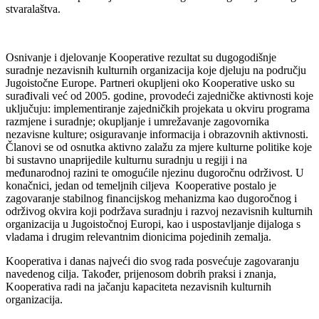
stvaralaštva.
Osnivanje i djelovanje Kooperative rezultat su dugogodišnje
suradnje nezavisnih kulturnih organizacija koje djeluju na području
Jugoistočne Europe. Partneri okupljeni oko Kooperative usko su
surađivali već od 2005. godine, provodeći zajedničke aktivnosti koje
uključuju: implementiranje zajedničkih projekata u okviru programa
razmjene i suradnje; okupljanje i umrežavanje zagovornika
nezavisne kulture; osiguravanje informacija i obrazovnih aktivnosti.
Članovi se od osnutka aktivno zalažu za mjere kulturne politike koje
bi sustavno unaprijedile kulturnu suradnju u regiji i na
međunarodnoj razini te omogućile njezinu dugoročnu održivost. U
konačnici, jedan od temeljnih ciljeva Kooperative postalo je
zagovaranje stabilnog financijskog mehanizma kao dugoročnog i
održivog okvira koji podržava suradnju i razvoj nezavisnih kulturnih
organizacija u Jugoistočnoj Europi, kao i uspostavljanje dijaloga s
vladama i drugim relevantnim dionicima pojedinih zemalja.
Kooperativa i danas najveći dio svog rada posvećuje zagovaranju
navedenog cilja. Također, prijenosom dobrih praksi i znanja,
Kooperativa radi na jačanju kapaciteta nezavisnih kulturnih
organizacija.