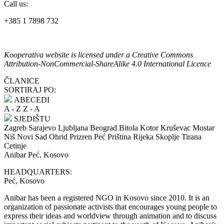
Call us:
+385 1 7898 732
Kooperativa website is licensed under a Creative Commons
Attribution-NonCommercial-ShareAlike 4.0 International Licence
ČLANICE
SORTIRAJ PO:
ABECEDI
A - Z
Z - A
SJEDIŠTU
Zagreb
Sarajevo
Ljubljana
Beograd
Bitola
Kotor
Kruševac
Mostar
Niš
Novi Sad
Ohrid
Prizren
Peć
Priština
Rijeka
Skoplje
Tirana
Cetinje
Anibar
Peć, Kosovo
HEADQUARTERS:
Peć, Kosovo
Anibar has been a registered NGO in Kosovo since 2010. It is an
organization of passionate activists that encourages young people to
express their ideas and worldview through animation and to discuss