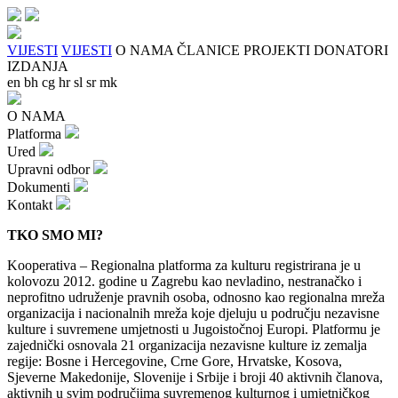
VIJESTI
VIJESTI
O NAMA
ČLANICE
PROJEKTI
DONATORI
IZDANJA
en
bh
cg
hr
sl
sr
mk
O NAMA
Platforma
Ured
Upravni odbor
Dokumenti
Kontakt
TKO SMO MI?
Kooperativa – Regionalna platforma za kulturu registrirana je u
kolovozu 2012. godine u Zagrebu kao nevladino, nestranačko i
neprofitno udruženje pravnih osoba, odnosno kao regionalna mreža
organizacija i nacionalnih mreža koje djeluju u području nezavisne
kulture i suvremene umjetnosti u Jugoistočnoj Europi. Platformu je
zajednički osnovala 21 organizacija nezavisne kulture iz zemalja
regije: Bosne i Hercegovine, Crne Gore, Hrvatske, Kosova,
Sjeverne Makedonije, Slovenije i Srbije i broji 40 aktivnih članova,
aktivnih u svim područjima suvremenog kulturnog i umjetničkog