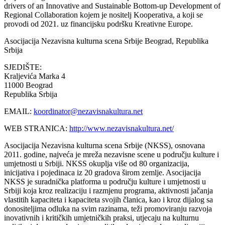
drivers of an Innovative and Sustainable Bottom-up Development of
Regional Collaboration kojem je nositelj Kooperativa, a koji se
provodi od 2021. uz financijsku podršku Kreativne Europe.
Asocijacija Nezavisna kulturna scena Srbije
Beograd, Republika
Srbija
SJEDIŠTE:
Kraljevića Marka 4
11000 Beograd
Republika Srbija
EMAIL:
koordinator@nezavisnakultura.net
WEB STRANICA:
http://www.nezavisnakultura.net/
Asocijacija Nezavisna kulturna scena Srbije (NKSS), osnovana
2011. godine, najveća je mreža nezavisne scene u području kulture i
umjetnosti u Srbiji. NKSS okuplja više od 80 organizacija,
inicijativa i pojedinaca iz 20 gradova širom zemlje. Asocijacija
NKSS je suradnička platforma u području kulture i umjetnosti u
Srbiji koja kroz realizaciju i razmjenu programa, aktivnosti jačanja
vlastitih kapaciteta i kapaciteta svojih članica, kao i kroz dijalog sa
donositeljima odluka na svim razinama, teži promoviranju razvoja
inovativnih i kritičkih umjetničkih praksi, utjecaju na kulturnu