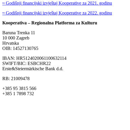
~
Godišnji financijski izvještaj Kooperative za 2021. godinu
~
Godišnji financijski izvještaj Kooperative za 2022. godinu
Kooperativa – Regionalna Platforma za Kulturu
Baruna Trenka 11
10 000 Zagreb
Hrvatska
OIB: 14527130765
IBAN: HR5124020061100632114
SWIFT/BIC: ESBCHR22
Erste&Steiermärkische Bank d.d.
RB: 21009478
+385 95 3815 566
+385 1 7898 732