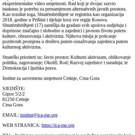
eksperimentalne video umjetnosti. Rad koji je dvojac razvio
istaknuo je potrebu za prenamjenom alternativnih javnih prostora.
Kao rezultat toga, Shtatëmbëdhjetë se registrira kao organizacija
2018. godine u Prištini i djeluje kroz sve regije Kosova.
Shtatëmbëdhjetë (17) zamišlja da građani svih spolova sudjeluju i
doprinose značajno i slobodno u zajednici i javnom životu putem
kulture, obrazovanja i aktivizma. Njihova misija je poticanje
pozitivnih promjena u društvu putem osnaživanja zajednica putem
kulturnog aktivizma.
Strateški prioriteti su: Javni prostor; Kulturni aktivizam, oblikovanje
politika, zagovaranje; Okoliš; Rod; Razvoj zajednice i suradnja; te
Demokracija i ljudska prava.
Institut za savremenu umjetnost
Cetinje, Crna Gora
SJEDIŠTE:
Gipos 5/2/2
81250 Cetinje
Crna Gora
EMAIL:
institut@ica-me.org
WEB STRANICA:
https://ica-me.org