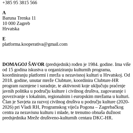
+385 95 3815 566
A
Baruna Trenka 11
10 000 Zagreb
Hrvatska
E
platforma.kooperativa@gmail.com
DOMAGOJ ŠAVOR
(predsjednik) rođen je 1984. godine. Ima više
od 15 godina iskustva u organiziranju kulturnih programa,
koordiniranju platformi i mreža u nezavisnoj kulturi u Hrvatskoj. Od
2018. godine, unutar mreže Clubture, koordinira Clubture-HR
program razmjene i suradnje, te aktivnosti koje uključuju praćenje
javnih politika u području kulture i civilnog društva, zagovaranje i
povezivanje s lokalnim, regionalnim i europskim mrežama u kulturi.
Član je Savjeta za razvoj civilnog društva u području kulture (2020-
2026) pri Vladi RH, Programskog vijeća Pogona – Zagrebačkog
centra za nezavisnu kulturu i mlade, te trenutno obnaša dužnost
predsjednika Mreže društveno-kulturnih centara DKC-HR.