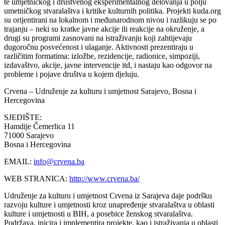
te umjetničkog i društvenog eksperimentalnog delovanja u polju
umetničkog stvaralaštva i kritike kulturnih politika. Projekti kuda.org
su orijentirani na lokalnom i međunarodnom nivou i razlikuju se po
trajanju – neki su kratke javne akcije ili reakcije na okruženje, a
drugi su programi zasnovani na istraživanju koji zahtijevaju
dugoročnu posvećenost i ulaganje. Aktivnosti prezentiraju u
različitim formatima: izložbe, rezidencije, radionice, simpoziji,
izdavaštvo, akcije, javne intervencije itd, i nastaju kao odgovor na
probleme i pojave društva u kojem djeluju.
Crvena – Udruženje za kulturu i umjetnost
Sarajevo, Bosna i
Hercegovina
SJEDIŠTE:
Hamdije Čemerlica 11
71000 Sarajevo
Bosna i Hercegovina
EMAIL:
info@crvena.ba
WEB STRANICA:
http://www.crvena.ba/
Udruženje za kulturu i umjetnost Crvena iz Sarajeva daje podršku
razvoju kulture i umjetnosti kroz unapređenje stvaralaštva u oblasti
kulture i umjetnosti u BIH, a posebice ženskog stvaralaštva.
Podržava, inicira i implementira projekte, kao i istraživanja u oblasti