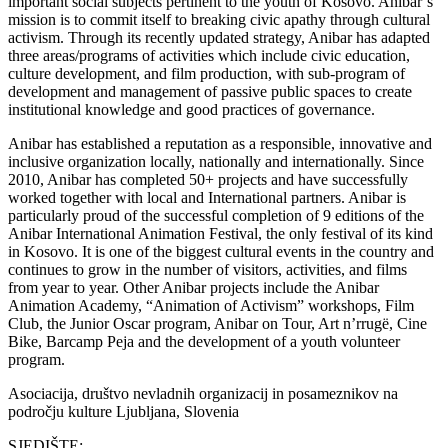
important social subjects pertinent to the youth of Kosovo. Anibar’s
mission is to commit itself to breaking civic apathy through cultural
activism. Through its recently updated strategy, Anibar has adapted
three areas/programs of activities which include civic education,
culture development, and film production, with sub-program of
development and management of passive public spaces to create
institutional knowledge and good practices of governance.
Anibar has established a reputation as a responsible, innovative and
inclusive organization locally, nationally and internationally. Since
2010, Anibar has completed 50+ projects and have successfully
worked together with local and International partners. Anibar is
particularly proud of the successful completion of 9 editions of the
Anibar International Animation Festival, the only festival of its kind
in Kosovo. It is one of the biggest cultural events in the country and
continues to grow in the number of visitors, activities, and films
from year to year. Other Anibar projects include the Anibar
Animation Academy, “Animation of Activism” workshops, Film
Club, the Junior Oscar program, Anibar on Tour, Art n’rrugë, Cine
Bike, Barcamp Peja and the development of a youth volunteer
program.
Asociacija, društvo nevladnih organizacij in posameznikov na
področju kulture
Ljubljana, Slovenia
SJEDIŠTE: