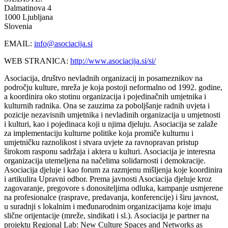
Dalmatinova 4
1000 Ljubljana
Slovenia
EMAIL:
info@asociacija.si
WEB STRANICA:
http://www.asociacija.si/si/
Asociacija, društvo nevladnih organizacij in posameznikov na
področju kulture, mreža je koja postoji neformalno od 1992. godine,
a koordinira oko stotinu organizacija i pojedinačnih umjetnika i
kulturnih radnika. Ona se zauzima za poboljšanje radnih uvjeta i
pozicije nezavisnih umjetnika i nevladinih organizacija u umjetnosti
i kulturi, kao i pojedinaca koji u njima djeluju. Asociacija se zalaže
za implementaciju kulturne politike koja promiče kulturnu i
umjetničku raznolikost i stvara uvjete za ravnopravan pristup
širokom rasponu sadržaja i aktera u kulturi. Asociacija je interesna
organizacija utemeljena na načelima solidarnosti i demokracije.
Asociacija djeluje i kao forum za razmjenu mišljenja koje koordinira
i artikulira Upravni odbor. Prema javnosti Asociacija djeluje kroz
zagovaranje, pregovore s donositeljima odluka, kampanje usmjerene
na profesionalce (rasprave, predavanja, konferencije) i širu javnost,
u suradnji s lokalnim i međunarodnim organizacijama koje imaju
slične orijentacije (mreže, sindikati i sl.). Asociacija je partner na
projektu Regional Lab: New Culture Spaces and Networks as